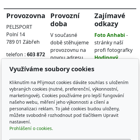
Provozovna
Provozní
Zajímavé
doba
odkazy
PELISPORT
Polní 14
V současné
Foto Anhabi
-
789 01 Zábřeh
době stěhujeme
stránky naší
provozovnu na
profi fotografky
telefon :
603 872
novou adresu
Hodinový
301
Polní 14. Pokud
manžel
- práce
Využíváme soubory cookies
nás chcete
a opravy všeho
navštívit
druhu
Kliknutím na Přijmout cookies dáváte souhlas s uložením
domluvte si
KSH Sever
vybraných cookies (nutné, preferenční, výkonnostní,
návštěvu na
Zábřeh
- šprtec,
marketingové). Cookies používáme pro lepší fungování
telefonu
Pétanque,
našeho webu, měření jeho výkonnosti a cílení a
personalizaci reklam. To jaké cookies budou uloženy,
603 872 301
,
Mölkky, šipky
můžete svobodně rozhodnout pod tlačítkem Upravit
nebo napište
nastavení.
email
.
Prohlášení o cookies.
Pá
Zavřeno