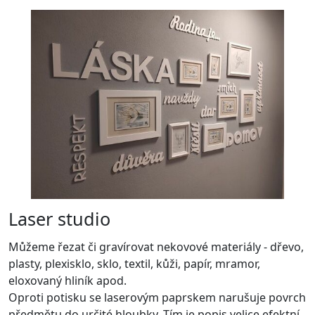
Laser studio
Můžeme řezat či gravírovat nekovové materiály - dřevo,
plasty, plexisklo, sklo, textil, kůži, papír, mramor,
eloxovaný hliník apod.
Oproti potisku se laserovým paprskem narušuje povrch
předmětu do určité hloubky. Tím je popis velice efektní