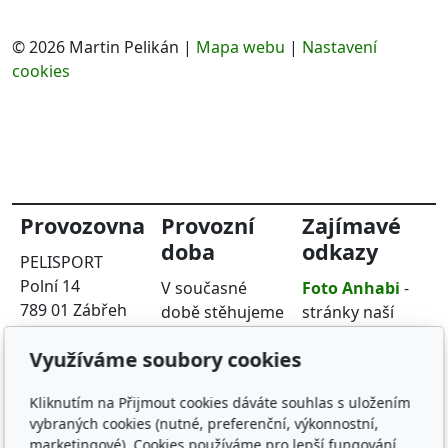
© 2026 Martin Pelikán
|
Mapa webu
|
Nastavení
cookies
Provozovna
Provozní
Zajímavé
doba
odkazy
PELISPORT
Polní 14
V současné
Foto Anhabi
-
789 01 Zábřeh
době stěhujeme
stránky naší
provozovnu na
profi fotografky
telefon :
603 872
Využíváme soubory cookies
novou adresu
Hodinový
301
Polní 14. Pokud
manžel
- práce
Kliknutím na Přijmout cookies dáváte souhlas s uložením
nás chcete
a opravy všeho
vybraných cookies (nutné, preferenční, výkonnostní,
navštívit
druhu
marketingové). Cookies používáme pro lepší fungování