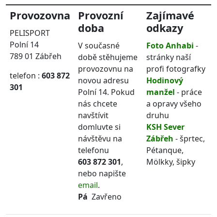
Provozovna
Provozní
Zajímavé
doba
odkazy
PELISPORT
Polní 14
V současné
Foto Anhabi
-
789 01 Zábřeh
době stěhujeme
stránky naší
provozovnu na
profi fotografky
telefon :
603 872
novou adresu
Hodinový
301
Polní 14. Pokud
manžel
- práce
nás chcete
a opravy všeho
navštívit
druhu
domluvte si
KSH Sever
návštěvu na
Zábřeh
- šprtec,
telefonu
Pétanque,
603 872 301
,
Mölkky, šipky
nebo napište
email
.
Pá
Zavřeno